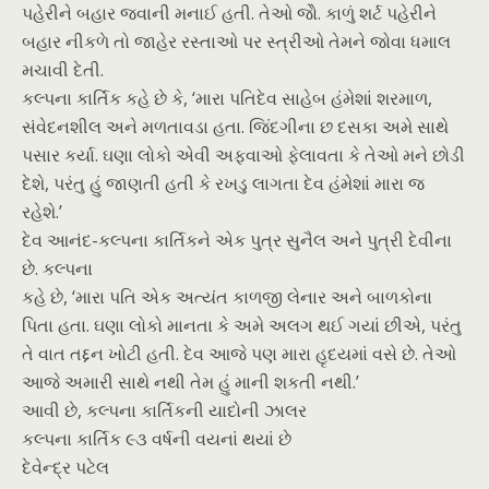
પહેરીને બહાર જવાની મનાઈ હતી. તેઓ જોે. કાળું શર્ટ પહેરીને
બહાર નીકળે તો જાહેર રસ્તાઓ પર સ્ત્રીઓ તેમને જોવા ધમાલ
મચાવી દેતી.
કલ્પના કાર્તિક કહે છે કે, ‘મારા પતિદેવ સાહેબ હંમેશાં શરમાળ,
સંવેદનશીલ અને મળતાવડા હતા. જિંદગીના છ દસકા અમે સાથે
પસાર કર્યા. ઘણા લોકો એવી અફવાઓ ફેલાવતા કે તેઓ મને છોડી
દેશે, પરંતુ હું જાણતી હતી કે રખડુ લાગતા દેવ હંમેશાં મારા જ
રહેશે.’
દેવ આનંદ-કલ્પના કાર્તિકને એક પુત્ર સુનૈલ અને પુત્રી દેવીના
છે. કલ્પના
કહે છે, ‘મારા પતિ એક અત્યંત કાળજી લેનાર અને બાળકોના
પિતા હતા. ઘણા લોકો માનતા કે અમે અલગ થઈ ગયાં છીએ, પરંતુ
તે વાત તદ્દન ખોટી હતી. દેવ આજે પણ મારા હૃદયમાં વસે છે. તેઓ
આજે અમારી સાથે નથી તેમ હું માની શકતી નથી.’
આવી છે, કલ્પના કાર્તિકની યાદોની ઝાલર
કલ્પના કાર્તિક ૯૩ વર્ષની વયનાં થયાં છે
દેવેન્દ્ર પટેલ