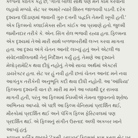
કલ્પના કાર્તિક કહે છે, ‘ગીતા બાલી સાથે પણ મને કામ કરવાનો
લહાવો મળ્યો. સેટ પર અમારે ત્યારે શિસ્ત જાળવવી પડતી. દરેક
દૃશ્યના ઊંડાણમાં જવાની ગુરુ દત્તની પદ્ધતિ તેમની ખૂબી હતી.’
એક ફિલ્મનો ક્લાઈમેક્સ સીન કાંઈક આ પ્રમાણે હતો. જુલ્મી
જમીનદાર તરીકે કે. એન. સિંગ રોલ ભજવી રહ્યા હતા. ફિલ્મના
એક દૃશ્યમાં તેઓ મારી સાથે બળજબરીથી લગ્ન કરવા માગતા
હતા. આ દૃશ્ય અંગે ચેતન આનંદે લખ્યું હતું અને એટલી જ
સંવેદનશીલતાથી તેનું નિર્દેશન કર્યું હતું. તેમણે આ દૃશ્યને
મેલોડ્રામેટિક થવા દીધું નહોતું. તેઓ સાચા અર્થમાં એક્ટર્સ
ડાયરેક્ટર હતા. સેટ પર હું નવી હતી છતાં ચેતન આનંદ મને નવા
આગંતુક તરીકેની અનુભૂતિ કદી થવા દીધી નહોતી. આ ‘આંધિયા’
ફિલ્મના દૃશ્યની વાત છે. મારી મા મને આ બધાથી દૂર રાખવા
માગતી હતી, પરંતુ આ ફિલ્મમાં નિમ્મીએ તેમના જીવનનો શ્રોષ્ઠ
અભિનય આપ્યો. એ પછી આ ફિલ્મ વેનિસમાં પ્રદર્શિત થઈ,
મૌસ્કોમાં પ્રદર્શિત થઈ અને પૅકિંગ ફિલ્મ ફેસ્ટિવલમાં પણ
પ્રદર્શિત થઈ. એ ફિલ્મનું સંગીત ઉસ્તાદ અલી અકબર ખાને
આપ્યું હતું.
કલ્પના કાર્તિક જ્યારે ‘ટૅક્સી ડ્રાઇવર’ ફિલ્મમાં કામ કરવા સેટ પર