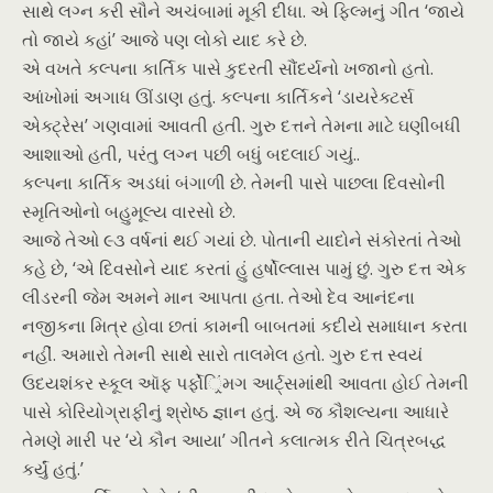
સાથે લગ્ન કરી સૌને અચંબામાં મૂકી દીધા. એ ફિલ્મનું ગીત ‘જાયે
તો જાયે કહાં’ આજે પણ લોકો યાદ કરે છે.
એ વખતે કલ્પના કાર્તિક પાસે કુદરતી સૌંદર્યનો ખજાનો હતો.
આંખોમાં અગાધ ઊંડાણ હતું. કલ્પના કાર્તિકને ‘ડાયરેક્ટર્સ
એક્ટ્રેસ’ ગણવામાં આવતી હતી. ગુરુ દત્તને તેમના માટે ઘણીબધી
આશાઓ હતી, પરંતુ લગ્ન પછી બધું બદલાઈ ગયું..
કલ્પના કાર્તિક અડધાં બંગાળી છે. તેમની પાસે પાછલા દિવસોની
સ્મૃતિઓનો બહુમૂલ્ય વારસો છે.
આજે તેઓ ૯૩ વર્ષનાં થઈ ગયાં છે. પોતાની યાદોને સંકોરતાં તેઓ
કહે છે, ‘એ દિવસોને યાદ કરતાં હું હર્ષોલ્લાસ પામું છું. ગુરુ દત્ત એક
લીડરની જેમ અમને માન આપતા હતા. તેઓ દેવ આનંદના
નજીકના મિત્ર હોવા છતાં કામની બાબતમાં કદીયે સમાધાન કરતા
નહીં. અમારો તેમની સાથે સારો તાલમેલ હતો. ગુરુ દત્ત સ્વયં
ઉદયશંકર સ્કૂલ ઑફ પર્ફોર્િંમગ આર્ટ્સમાંથી આવતા હોઈ તેમની
પાસે કોરિયોગ્રાફીનું શ્રોષ્ઠ જ્ઞાન હતું. એ જ કૌશલ્યના આધારે
તેમણે મારી પર ‘યે કૌન આયા’ ગીતને કલાત્મક રીતે ચિત્રબદ્ધ
કર્યું હતું.’