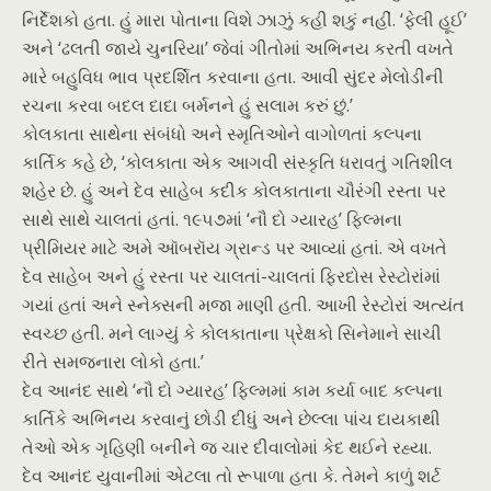
નિર્દેશકો હતા. હું મારા પોતાના વિશે ઝાઝું કહી શકું નહીં. ‘ફેલી હૂઈ’
અને ‘ઢલતી જાયે ચુનરિયા’ જેવાં ગીતોમાં અભિનય કરતી વખતે
મારે બહુવિધ ભાવ પ્રદર્શિત કરવાના હતા. આવી સુંદર મેલોડીની
રચના કરવા બદલ દાદા બર્મનને હું સલામ કરું છું.’
કોલકાતા સાથેના સંબંધો અને સ્મૃતિઓને વાગોળતાં કલ્પના
કાર્તિક કહે છે, ‘કોલકાતા એક આગવી સંસ્કૃતિ ધરાવતું ગતિશીલ
શહેર છે. હું અને દેવ સાહેબ કદીક કોલકાતાના ચૌરંગી રસ્તા પર
સાથે સાથે ચાલતાં હતાં. ૧૯૫૭માં ‘નૌ દો ગ્યારહ’ ફિલ્મના
પ્રીમિયર માટે અમે ઑબરૉય ગ્રાન્ડ પર આવ્યાં હતાં. એ વખતે
દેવ સાહેબ અને હું રસ્તા પર ચાલતાં-ચાલતાં ફિરદોસ રેસ્ટોરાંમાં
ગયાં હતાં અને સ્નેક્સની મજા માણી હતી. આખી રેસ્ટોરાં અત્યંત
સ્વચ્છ હતી. મને લાગ્યું કે કોલકાતાના પ્રેક્ષકો સિનેમાને સાચી
રીતે સમજનારા લોકો હતા.’
દેવ આનંદ સાથે ‘નૌ દો ગ્યારહ’ ફિલ્મમાં કામ કર્યા બાદ કલ્પના
કાર્તિકે અભિનય કરવાનું છોડી દીધું અને છેલ્લા પાંચ દાયકાથી
તેઓ એક ગૃહિણી બનીને જ ચાર દીવાલોમાં કેદ થઈને રહ્યા.
દેવ આનંદ યુવાનીમાં એટલા તો રૂપાળા હતા કે. તેમને કાળું શર્ટ