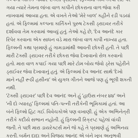
ગયા ત્યારે તેમના લાંબા વાળ કાપીને છોકરાના વાળ જેવા કરી
નાખવામાં આવ્યા હતા. એ વખતે તેઓ ‘મેરે બાલ’ કહીને રડી પડયાં
હતાં. એ ફિલ્મમાં કલ્પના કાર્તિકને પુરુષ ટેકસી ડ્રાઇવર તરીકે
દર્શાવવા તેમ કરવામાં આવ્યું હતું. તેઓ કહે છે, ‘દેવ આનંદે કાર
રિપેર કરવાના એક સાધન વડે મારા લાંબા વાળ કાપી નાખ્યા હતા.
ફિલ્મની કથા પ્રમાણે હું ગામડામાંથી આવતી છોકરી હતી. તે પછી
મારી ટૅક્સી ડ્રાઇવર તરીકે છોકરા જેવા દેખાવાનો રોલ કરવાનો
હતો. મારા વાળ કપાઈ ગયા પછી મારે ટોમ બોય જેવો ડ્રેસ પહેરીને
ડ્રાઈવર જેવા દેખાવાનું હતું. એ ફિલ્મમાં દેવ આનંદ સાથે ‘દેખો
માને નહીં રૂઠી હસીના’ એ યુગલ ગીતને આજે પણ હું ભૂલી શકતી
નથી.
‘ટૅક્સી ડ્રાઇવર’ પછી દેવ આનંદ અને હું ‘હાઉસ નંબર ૪૪’ અને
‘નૌ દો ગ્યારહ’ ફિલ્મમાં પતિ-પત્ની તરીકેની ભૂમિકામાં હતાં. આ
બંને ફિલ્મો હિટ ગઈ. વિવેચકોએ પણ વખાણી. હું એક અભિનેત્રી
તરીકે કદીયે સભાન નહોતી. હું ફિલ્મની સ્ક્રિપ્ટ પહેલાં વાંચી
જતી. તે પછી મારા ડાયરેક્ટર્સ મને જે કહે તે પ્રમાણે હું અભિનય
કરતી. બર્મન દાદા અને વિજય આનંદ એ બંને ખૂબ અનુભવી