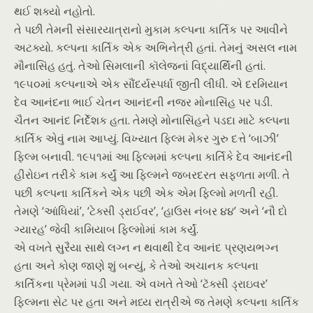
થઈ શક્યો નહોતો.
તે પછી તેમની સંસારયાત્રાનો મુકામ કલ્પના કાર્તિક પર આવીને
અટક્યો. કલ્પના કાર્તિક એક અભિનેત્રી હતાં. તેમનું અસલ નામ
મૌનાસિંહ હતું. તેઓ સિમલાની કૉલેજનાં વિદ્યાર્થિની હતાં.
૧૯૫૦માં કલ્પનાએ એક સૌંદર્યસ્પર્ધા જીતી લીધી. એ દરમિયાન
દેવ આનંદના ભાઈ ચેતન આનંદની નજર મોનાસિંહ પર પડી.
ચૈતન આનંદ નિર્દેશક હતા. તેમણે મોનાસિંહને પડદા માટે કલ્પના
કાર્તિક એવું નામ આપ્યું. વિખ્યાત ફિલ્મ મેકર ગુરુ દત્તે ‘બાઝી’
ફિલ્મ બનાવી. ૧૯૫૧માં આ ફિલ્મમાં કલ્પના કાર્તિકે દેવ આનંદની
હીરોઇન તરીકે કામ કર્યું આ ફિલ્મને જબરદરત સફળતા મળી. તે
પછી કલ્પના કાર્તિકને એક પછી એક એમ ફિલ્મો મળતી રહી.
તેમણે ‘આંધિયાં’, ‘ટેક્સી ડ્રાઈવર’, ‘હાઉસ નંબર ૪૪’ અને ‘નૌ દો
ગ્યારહ’ જેવી કામિયાબ ફિલ્મોમાં કામ કર્યું.
એ વખતે સુરૈયા સાથે લગ્ન ન થવાથી દેવ આનંદ પ્રણયભગ્ન
હતા અને કોણ જાણે શું બન્યું, કે તેઓ અચાનક કલ્પના
કાર્તિકના પ્રેમમાં પડી ગયા. એ વખતે તેઓ ‘ટૅક્સી ડ્રાઇવર’
ફિલ્મના સેટ પર હતા અને મધ્ય રાત્રીએ જ તેમણે કલ્પના કાર્તિક