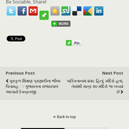
Be Sociable, Share!
Previous Post
Next Post
ગુરુકુળ શિક્ષણ પ્રણાલીના ભીષ્મ
પાકિસ્તાનમાં ૪૨૮ હિન્દુ મંદિરો હતાં,
પિતામહ ઃ ગુજરાતના રાજ્યપાલ
તેમાંથી માત્ર ૨૦ મંદિરો જ બચ્યાં
આચાર્ય દેવવ્રતજી
છે
Back to top