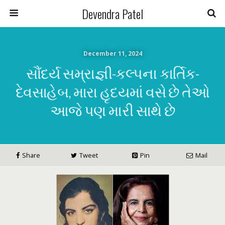
Devendra Patel
December 11, 2024
સૌંદર્ય સમ્રાજ્ઞી-કલ્પના કાર્તિક-
દેવસાહેબ, મારા હૃદયમાં વસે છે તેઓ
આજે પણ મારી સાથે છે
Share
Tweet
Pin
Mail