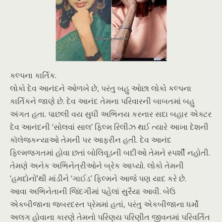
કલ્પના કાર્તિક.
લોકો દેવ આનંદને ઓળખે છે, પરંતુ બહુ ઓછા લોકો કલ્પના
કાર્તિકને જાણે છે. દેવ આનંદ તેમના પરિવારની બાબતમાં બહુ
અંગત હતા. પાછલી વય સુધી અભિનય કરનાર સદા બહાર એક્ટર
દેવ આનંદની ‘સોલવાં સાલ’ ફિલ્મ રિલીઝ થઈ ત્યારે આખા દેશની
કૉલેજકન્યાઓ તેમની પર આફરીન હતી. દેવ આનંદ
ફિલ્મજગતમાં હોવા છતાં બોલિવૂડની બદીઓ તેમને સ્પર્શી નહોતી.
તેમણે અનેક અભિનેત્રીઓને બ્રેક આપ્યો. લોકો તેમની
‘હમદોનોં’થી માંડીને ‘ગાઈડ’ ફિલ્મને આજે પણ યાદ કરે છે.
આવા અભિનેતાની જિંદગીમાં પહેલાં સુરૈયા આવી. બેઉ
એકબીજાના જબરદસ્ત પ્રેમમાં હતાં, પરંતુ એકબીજાના ધર્મો
અલગ હોવાના કારણે તેમનો પરિણય પરિણીત જીવનમાં પરિવર્તિત