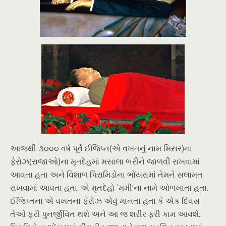
આજથી ૩૦૦૦ વર્ષ પૂર્વે ઈજિપ્ત(એ વખતનું નામ મિસર)ના
ફેરોઝ(રાજાઓ)ના મૃતદેહમાં મસાલા ભરીને જાળવી રાખવામાં
આવતા હતા અને વિશાળ પિરામિડોના ભોંયરામાં તેમને સલામત
રાખવામાં આવતા હતા. એ મૃતદેહો `મમી’ના નામે ઓળખાતા હતા.
ઈજિપ્તના એ વખતના ફેરોઝ એવું માનતા હતા કે એક દિવસ
તેઓ ફરી પુનર્જીવિત થશે અને આ જ શરીર ફરી કામ આવશે.