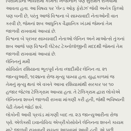
પિરામિડોના ભોંયરામાં કીમતી ખજાનાને પણ સુરક્ષિત રાખવામાં
આવતા હતા. આ વિષય પર `લેન્ડ ઓફ ફેરોઝ’ જેવી અનેક ફિલ્મો
પણ બની છે, પરંતુ આજે વિશ્વના બે સામ્યવાદી નેતાઓની વાત
કરવી છે, જેમનાં શબ આધુનિક વૈજ્ઞાનિક ખંડમાં જેમનાં તેમ
જાળવી રાખવામાં આવ્યાં છે.
વિશ્વના બે પ્રખર સામ્યવાદી નેતાઓ લેનિન અને માઓત્સે તુંગનાં
શબ આજે પણ વિશ્વની લેટેસ્ટ ટેક્નોલૉજીની મદદથી જેમનાં તેમ
જાળવી રાખવામાં આવ્યાં છે.
લેનિનનું મમી
સોવિયેત રશિયાના ભૂતપૂર્વ નેતા વ્લાદીમીર લેનિન તા. ૨૧
જાન્યુઆરી, ૧૯૨૪ના રોજ મૃત્યુ પામ્યા હતા. યુદ્ધકાળમાં જ
તેમનું મૃત્યુ થતાં એ વખતે આખા રશિયામાંથી સરકાર પર ૧૦
હજાર જેટલા ટેલિગ્રામ આવ્યા હતા. તે ટેલિગ્રામ દ્વારા લોકોએ
લેનિનના શબને જાળવી રાખવા માંગણી કરી હતી, જેથી ભવિષ્યની
પેઢી તેમને જોઈ શકે.
લોકોની આવી પ્રચંડ માંગણી બાદ તા. ૨૩ જાન્યુઆરીના રોજ
પ્રો. એલેક્સી ઇવાનોવિચ એબ્રીકોસોવેને લેનિનના શબને કાયમ
માટે જાળવી રાખવાની સૂચના આપવામાં આવી હતી. એ પછી