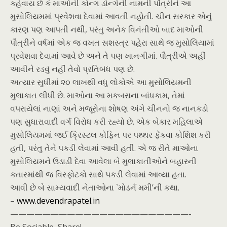
કહેવાય છે કે માઓની કોન્ગ ડોન્ગેની નામની પૌત્રીને આ
મુસોલિયમમાં પ્રવેશવા દેવામાં આવતી નહોતી. ચીન સરકાર એનું
કારણ પણ આપતી નથી, પરંતુ અનેક વિનંતીઓ બાદ માઓની
પૌત્રીને વર્ષમાં એક જ વખત સશસ્ત્ર પહેરા સાથે જ મુસોલિયામાં
પ્રવેશવા દેવામાં આવે છે અને તે પણ ખાનગીમાં. પૌત્રીએ અહીં
આવીને રડવું નહીં તેવો પ્રતિબંધ પણ છે.
અત્યાર સુધીમાં ૨૦ લાખથી વધુ લોકોએ આ મુસોલિયમની
મુલાકાત લીધી છે. માઓના આ મકબરાના બાંધકામ, તેમાં
વપરાયેલાં નાણાં અને મજૂરોના શોષણ અંગે ચીનનો જ નાનકડો
પણ સુધારાવાદી વર્ગ વિરોધ કરી રહ્યો છે. એક બેકાર મહિલાએ
મુસોલિયમમાં જઈ ક્રિસ્ટલ કોફિન પર પથ્થર ફેંકવા કોશિશ કરી
હતી, પરંતુ તેને પકડી લેવામાં આવી હતી. એ જ રીતે માઓના
મુસોલિયમને ઉડાડી દેવા આવેલા બે મુલાકાતીઓને બહારની
કતારમાંથી જ વિસ્ફોટકો સાથે પકડી લેવામાં આવ્યા હતા.
આવી છે બે સામ્યવાદી નેતાઓના `મોડર્ન મમી’ની કથા.
–
www.devendrapatel.in
——————————
——————————
——-