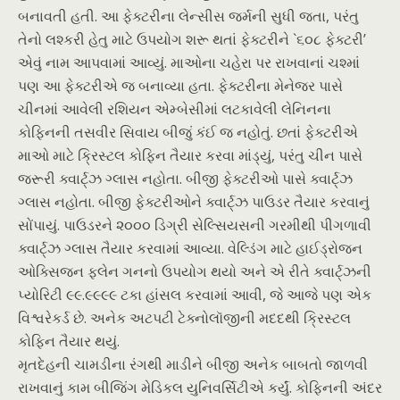
બનાવતી હતી. આ ફેક્ટરીના લેન્સીસ જર્મની સુધી જતા, પરંતુ
તેનો લશ્કરી હેતુ માટે ઉપયોગ શરૂ થતાં ફેક્ટરીને `૬૦૮ ફેક્ટરી’
એવું નામ આપવામાં આવ્યું. માઓના ચહેરા પર રાખવાનાં ચશ્માં
પણ આ ફેક્ટરીએ જ બનાવ્યા હતા. ફેક્ટરીના મેનેજર પાસે
ચીનમાં આવેલી રશિયન એમ્બેસીમાં લટકાવેલી લેનિનના
કોફિનની તસવીર સિવાય બીજું કંઈ જ નહોતું. છતાં ફેક્ટરીએ
માઓ માટે ક્રિસ્ટલ કોફિન તૈયાર કરવા માંડ્યું, પરંતુ ચીન પાસે
જરૂરી ક્વાર્ટ્ઝ ગ્લાસ નહોતા. બીજી ફેક્ટરીઓ પાસે ક્વાર્ટ્ઝ
ગ્લાસ નહોતા. બીજી ફેક્ટરીઓને ક્વાર્ટ્ઝ પાઉડર તૈયાર કરવાનું
સોંપાયું. પાઉડરને ૨૦૦૦ ડિગ્રી સેલ્સિયસની ગરમીથી પીગળાવી
ક્વાર્ટ્ઝ ગ્લાસ તૈયાર કરવામાં આવ્યા. વેલ્ડિંગ માટે હાઈડ્રોજન
ઓક્સિજન ફ્લેન ગનનો ઉપયોગ થયો અને એ રીતે ક્વાર્ટ્ઝની
પ્યોરિટી ૯૯.૯૯૯૯ ટકા હાંસલ કરવામાં આવી, જે આજે પણ એક
વિશ્વરેકર્ડ છે. અનેક અટપટી ટેક્નોલૉજીની મદદથી ક્રિસ્ટલ
કોફિન તૈયાર થયું.
મૃતદેહની ચામડીના રંગથી માડીને બીજી અનેક બાબતો જાળવી
રાખવાનું કામ બીજિંગ મેડિકલ યુનિવર્સિટીએ કર્યું. કોફિનની અંદર