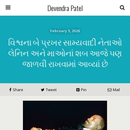
Devendra Patel
February 5, 2026
વિશ્વના બે પ્રખર સામ્યવાદી નેતાઓ
લેનિન અને માઓનાં શબ આજે પણ
જાળવી રાખવામાં આવ્યાં છે
Share
Tweet
Pin
Mail