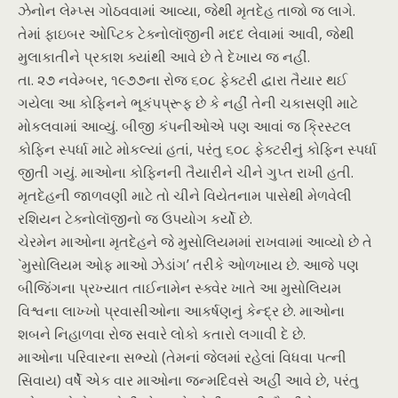
ઝેનોન લેમ્પ્સ ગોઠવવામાં આવ્યા, જેથી મૃતદેહ તાજો જ લાગે.
તેમાં ફાઇબર ઓપ્ટિક ટેક્નોલૉજીની મદદ લેવામાં આવી, જેથી
મુલાકાતીને પ્રકાશ ક્યાંથી આવે છે તે દેખાય જ નહીં.
તા. ૨૭ નવેમ્બર, ૧૯૭૭ના રોજ ૬૦૮ ફેક્ટરી દ્વારા તૈયાર થઈ
ગયેલા આ કોફિનને ભૂકંપપ્રૂફ છે કે નહીં તેની ચકાસણી માટે
મોકલવામાં આવ્યું. બીજી કંપનીઓએ પણ આવાં જ ક્રિસ્ટલ
કોફિન સ્પર્ધા માટે મોકલ્યાં હતાં, પરંતુ ૬૦૮ ફેક્ટરીનું કોફિન સ્પર્ધા
જીતી ગયું. માઓના કોફિનની તૈયારીને ચીને ગુપ્ત રાખી હતી.
મૃતદેહની જાળવણી માટે તો ચીને વિયેતનામ પાસેથી મેળવેલી
રશિયન ટેક્નોલૉજીનો જ ઉપયોગ કર્યો છે.
ચેરમેન માઓના મૃતદેહને જે મુસોલિયમમાં રાખવામાં આવ્યો છે તે
`મુસોલિયમ ઓફ માઓ ઝેડાંગ’ તરીકે ઓળખાય છે. આજે પણ
બીજિંગના પ્રખ્યાત તાઈનામેન સ્ક્વેર ખાતે આ મુસોલિયમ
વિશ્વના લાખ્ખો પ્રવાસીઓના આકર્ષણનું કેન્દ્ર છે. માઓના
શબને નિહાળવા રોજ સવારે લોકો કતારો લગાવી દે છે.
માઓના પરિવારના સભ્યો (તેમનાં જેલમાં રહેલાં વિધવા પત્ની
સિવાય) વર્ષે એક વાર માઓના જન્મદિવસે અહીં આવે છે, પરંતુ