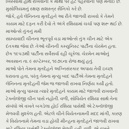
ખિસ્સામાં હાથ રાખવાની કે માથા પર હેટ પહેરવાની પણ મનાઈ છે.
મુસોલિયમનું રક્ષણ સશસ્ત્ર સૈનિકો કરે છે.
જોકે, હવે લેનિનના મૃતદેહને આ રીતે જાળવી રાખવો કે તેમને
કાયમ માટે દફન કરી દેવો તે અંગે રશિયામાં ચર્ચા પણ શરૂ થઈ છે.
માઓત્સે તુંગનું મમી
સામ્યવાદી ચીનના ભૂતપૂર્વ વડા માઓત્સે તુંગ ચીન માટે એક
દંતકથા જેવા છે. તેઓ ચીનની કમ્યુનિસ્ટ પાર્ટીના ચેરમેન હતા.
છેક ૧૯૫૩થી પાર્ટીના સર્વેસર્વા રહી ચૂકેલા. ચેરમેન માઓનું
અવસાન તા. ૯ સપ્ટેમ્બર, ૧૯૭૬ના રોજ થયું હતું.
માઓ પોતે તેમના મૃતદેહને અગ્નિસંસ્કાર અપાય તેવી ઇચ્છા
ધરાવતા હતા, પરંતુ તેમના મૃત્યુ બાદ પાર્ટીએ તેમના મૃતદેહને
લેનિનના મૃતદેહની જેમ જ જાળવી રાખવા નિર્ણય કર્યો હતો.
માઓ મૃત્યુ પામ્યા ત્યારે મૃતદેહને કાયમ માટે જાળવી રાખવાની
ટેક્નોલૉજી ચીન પાસે નહોતી. વળી, સોવિયેત રશિયા સાથે તેના
સંબંધો એ વખતે બગડેલા હોઈ રશિયા પાસેથી એ ટેક્નૉલૉજી
મેળવવી મુશ્કેલ હતી. એટલે ચીને વિયેતનામની મદદ માંગી, કારણ
કે વિયેતનામે તેમના વડા હોચી મીન્હના મૃતદેહને જાળવી રાખવા
માટે રશિયા પાસેથી ટેક્નોલૉજી મેળવી હતી. વળી, એ વખતે