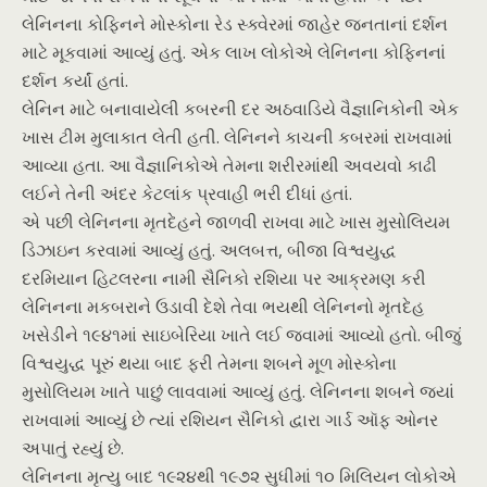
લેનિનના કોફિનને મોસ્કોના રેડ સ્ક્વેરમાં જાહેર જનતાનાં દર્શન
માટે મૂકવામાં આવ્યું હતું. એક લાખ લોકોએ લેનિનના કોફિનનાં
દર્શન કર્યાં હતાં.
લેનિન માટે બનાવાયેલી કબરની દર અઠવાડિયે વૈજ્ઞાનિકોની એક
ખાસ ટીમ મુલાકાત લેતી હતી. લેનિનને કાચની કબરમાં રાખવામાં
આવ્યા હતા. આ વૈજ્ઞાનિકોએ તેમના શરીરમાંથી અવયવો કાઢી
લઈને તેની અંદર કેટલાંક પ્રવાહી ભરી દીધાં હતાં.
એ પછી લેનિનના મૃતદેહને જાળવી રાખવા માટે ખાસ મુસોલિયમ
ડિઝાઇન કરવામાં આવ્યું હતું. અલબત્ત, બીજા વિશ્વયુદ્ધ
દરમિયાન હિટલરના નામી સૈનિકો રશિયા પર આક્રમણ કરી
લેનિનના મકબરાને ઉડાવી દેશે તેવા ભયથી લેનિનનો મૃતદેહ
ખસેડીને ૧૯૪૧માં સાઇબેરિયા ખાતે લઈ જવામાં આવ્યો હતો. બીજું
વિશ્વયુદ્ધ પૂરું થયા બાદ ફરી તેમના શબને મૂળ મોસ્કોના
મુસોલિયમ ખાતે પાછું લાવવામાં આવ્યું હતું. લેનિનના શબને જ્યાં
રાખવામાં આવ્યું છે ત્યાં રશિયન સૈનિકો દ્વારા ગાર્ડ ઑફ ઓનર
અપાતું રહ્યું છે.
લેનિનના મૃત્યુ બાદ ૧૯૨૪થી ૧૯૭૨ સુધીમાં ૧૦ મિલિયન લોકોએ