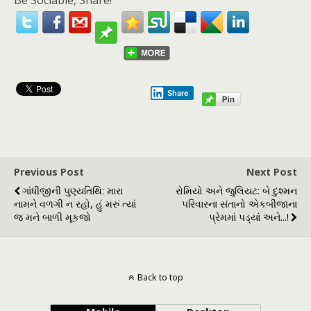
Be Sociable, Share!
Share
Previous Post
Next Post
ગાંધીજીની પુણ્યતિથિ: મારા
રોમિયો અને જુલિયટ: બે દુશ્મન
નામને વળગી ન રહો, હું મરું ત્યાં
પરિવારના સંતાનો એકબીજાના
જ મને બાળી મૂકજો
પ્રેમમાં પડ્યાં અને...!
Back to top