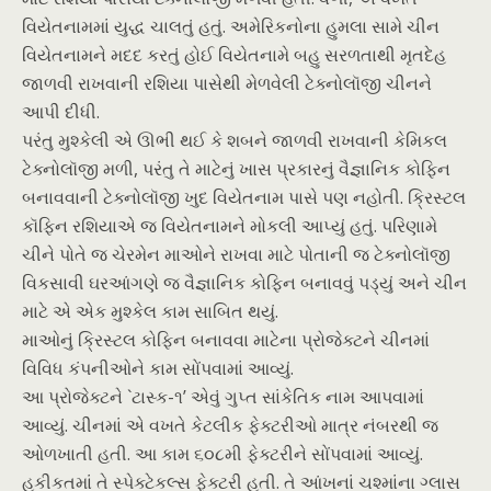
વિયેતનામમાં યુદ્ધ ચાલતું હતું. અમેરિકનોના હુમલા સામે ચીન
વિયેતનામને મદદ કરતું હોઈ વિયેતનામે બહુ સરળતાથી મૃતદેહ
જાળવી રાખવાની રશિયા પાસેથી મેળવેલી ટેક્નોલૉજી ચીનને
આપી દીધી.
પરંતુ મુશ્કેલી એ ઊભી થઈ કે શબને જાળવી રાખવાની કેમિકલ
ટેક્નોલૉજી મળી, પરંતુ તે માટેનું ખાસ પ્રકારનું વૈજ્ઞાનિક કોફિન
બનાવવાની ટેક્નોલૉજી ખુદ વિયેતનામ પાસે પણ નહોતી. ક્રિસ્ટલ
કૉફિન રશિયાએ જ વિયેતનામને મોકલી આપ્યું હતું. પરિણામે
ચીને પોતે જ ચેરમેન માઓને રાખવા માટે પોતાની જ ટેક્નોલૉજી
વિકસાવી ઘરઆંગણે જ વૈજ્ઞાનિક કોફિન બનાવવું પડ્યું અને ચીન
માટે એ એક મુશ્કેલ કામ સાબિત થયું.
માઓનું ક્રિસ્ટલ કોફિન બનાવવા માટેના પ્રોજેક્ટને ચીનમાં
વિવિધ કંપનીઓને કામ સોંપવામાં આવ્યું.
આ પ્રોજેક્ટને `ટાસ્ક-૧’ એવું ગુપ્ત સાંકેતિક નામ આપવામાં
આવ્યું. ચીનમાં એ વખતે કેટલીક ફેક્ટરીઓ માત્ર નંબરથી જ
ઓળખાતી હતી. આ કામ ૬૦૮મી ફેક્ટરીને સોંપવામાં આવ્યું.
હકીકતમાં તે સ્પેક્ટેકલ્સ ફેક્ટરી હતી. તે આંખનાં ચશ્માંના ગ્લાસ