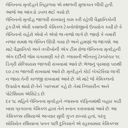
લેનિનના મૃતદેહને નિહાળવા એ સ્થળની મુલાકાત લીધી હતી.
આજે આ આંકડો ડબલ થઈ ગયો છે.
લેનિનનો મૃતદેહ જાળવી રાખવાનું કામ કરી રહેલી વૈજ્ઞાનિકોની
ટુકડીએ એવી કમાલની કેમિકલ ટેક્નોલોજીનો ઉપયોગ કર્યો છે કે
લેનિનનો ચહેરો એવો ને એવો જ તાજો લાગે છે. જાણે કે તમારી
નજર સમક્ષ જ લેનિન ઊંઘી ગયા છે અને હમણાં જ જાગશે. આ
માટે વૈજ્ઞાનિકો અને તબીબોની એક ટીમ રોજ લેનિનના મૃતદેહની
એક દર્દીની જેમ ચકાસણી કરે છે. ગ્લાસની ભીતરનું ટેમ્પરેચર ૧૬
ડિગ્રી સેલ્સિયસ જાળવી રાખવામાં આવે છે. ભેજનું પ્રમાણ ૫૦થી
૬૦ ટકા જાળવી રાખવામાં આવે છે. મૃતદેહને કોઈ બૅક્ટેરિયા લાગી
ન જાય તેની કાળજી રાખવામાં આવે છે. એ માટે જે કેમિકલનો
ઉપયોગ થયો છે તેને `બાલ્સમ’ કહે છે. તેમાં ગ્લિસરીન અને
પોટેશિયમ ઍસિટેડ છે.
દર ૧૮ મહિને લેનિનના મૃતદેહને ગ્લાસના કૉફિનમાંથી બહાર કાઢી
ખાસ પ્રકારના કેમિકલ દ્વારા તેને સ્નાન કરાવવામાં આવે છે. આ
કેમિકલ્સ રશિયાએ અત્યાર સુધી ગુપ્ત રાખ્યાં હતાં, પરંતુ
સોવિયેત રશિયાના પતન પછી દુનિયાને એ રહસ્યમય કેમિકલ્સ