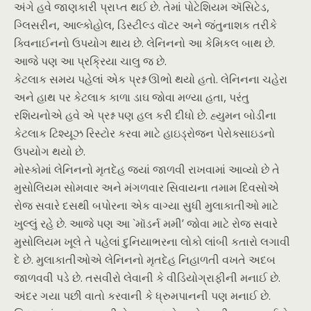
અંગે હવે જાણકારી પ્રાપ્ત થઈ છે. તેમાં પોટેશિયમ ઍસિટેડ,
ગ્લિસરીન, આલ્કોહોલ, ડિસ્ટીલ્ડ વૉટર અને જંતુનાશક તરીકે
ક્વિનાઈનનો ઉપયોગ થાય છે. લેનિનનો આ કેમિકલ બાથ છે.
આજે પણ આ પ્રક્રિયા ચાલુ જ છે.
કેટલાક સમય પહેલાં એક પ્રશ્ન ઊભો થયો હતો. લેનિનના ચહેરા
અને હાથ પર કેટલાક કાળા ડાઘ જોવા મળ્યા હતા, પરંતુ
રશિયનોએ હવે એ પ્રશ્ન પણ હલ કરી દીધો છે. હ્યુમન બોડીના
કેટલાક ટિશ્યૂઝ રિસ્ટોર કરવા માટે હાઇડ્રોજન પેરોક્સાઇડનો
ઉપયોગ થયો છે.
મોસ્કોમાં લેનિનનો મૃતદેહ જ્યાં જાળવી રાખવામાં આવ્યો છે તે
મુસોલિયમ સોમવાર અને મંગળવાર સિવાયના તમામ દિવસોએ
રોજ સવારે દસથી બપોરના એક વાગ્યા સુધી મુલાકાતીઓ માટે
ખુલ્લું રહે છે. આજે પણ આ `મૉડર્ન મમી’ જોવા માટે રોજ સવારે
મુસોલિયમ ખૂલે તે પહેલાં દુનિયાભરના લોકો લાંબી કતારો લગાવી
દે છે. મુલાકાતીઓએ લેનિનનો મૃતદેહ નિહાળતી વખતે અદબ
જાળવવી પડે છે. તસવીરો લેવાની કે વીડિયોગ્રાફીની મનાઈ છે.
અંદર ગયા પછી વાતો કરવાની કે ધ્રુમપાનની પણ મનાઈ છે.